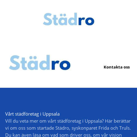
Kontakta oss
Vårt städföretag i Uppsala
Vill du veta mer om vårt städföretag i Uppsala? Här berättar
vi om oss som startade Städro, syskonparet Frida och Truls.
Du kan även läsa om vad som driver oss, om vår vision