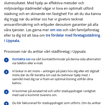
slutresultatet. Med hjälp av effektiva metoder och
miljövänliga städmedel vågar vi lova en optimalt utförd
städning och en skinande ren fastighet! För att du ska känna
dig trygg när du anlitar oss har vi givetvis tecknat
ansvarsförsäkring och erbjuder dessutom garantier på alla
våra tjänster. Läs gärna mer
om oss
och vårt familjeföretag
eller ta dig tid att läsa om
tre fördelar med företagsstädning
i Uppsala.
Processen när du anlitar vårt städföretag i Uppsala
Kontakta oss
via vårt kontaktformulär på denna sida alternativt
via telefon eller e-mail.
Vi bokar in ett möte – antingen på plats hos dig eller ett digitalt
möte där du får berätta om vad du behöver hjälp med. I
samråd med dig tar vi fram en optimal lösning utifrån dina
behov.
Vi kommer på avtalad tid och utför städuppdraget i enlighet
med vad vi kommit överens om.
Du blir fakturerad för städuppdraget som utförts. Om du anlitar