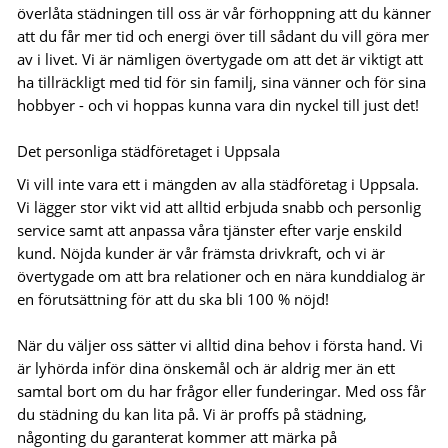
överlåta städningen till oss är vår förhoppning att du känner
att du får mer tid och energi över till sådant du vill göra mer
av i livet. Vi är nämligen övertygade om att det är viktigt att
ha tillräckligt med tid för sin familj, sina vänner och för sina
hobbyer - och vi hoppas kunna vara din nyckel till just det!
Det personliga städföretaget i Uppsala
Vi vill inte vara ett i mängden av alla städföretag i Uppsala.
Vi lägger stor vikt vid att alltid erbjuda snabb och personlig
service samt att anpassa våra tjänster efter varje enskild
kund. Nöjda kunder är vår främsta drivkraft, och vi är
övertygade om att bra relationer och en nära kunddialog är
en förutsättning för att du ska bli 100 % nöjd!
När du väljer oss sätter vi alltid dina behov i första hand. Vi
är lyhörda inför dina önskemål och är aldrig mer än ett
samtal bort om du har frågor eller funderingar. Med oss får
du städning du kan lita på. Vi är proffs på städning,
någonting du garanterat kommer att märka på