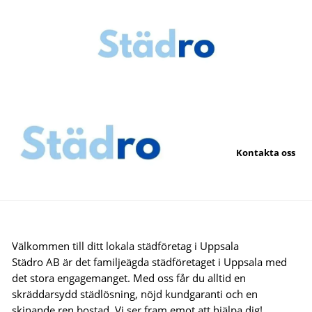
Kontakta oss
Välkommen till ditt lokala städföretag i Uppsala
Städro AB är det familjeägda städföretaget i Uppsala med
det stora engagemanget. Med oss får du alltid en
skräddarsydd städlösning, nöjd kundgaranti och en
skinande ren bostad. Vi ser fram emot att hjälpa dig!